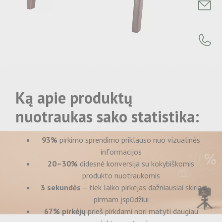
Ką apie produktų
nuotraukas sako statistika:
93%
pirkimo sprendimo priklauso nuo vizualinės
informacijos
20–30%
didesnė konversija su kokybiškomis
produkto nuotraukomis
3 sekundės
– tiek laiko pirkėjas dažniausiai skiria
pirmam įspūdžiui
67% pirkėjų
prieš pirkdami nori matyti daugiau