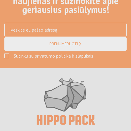
naujienas ir sužinokite apie
geriausius pasiūlymus!
PRENUMERUOTI
Sutinku su privatumo politika ir slapukais