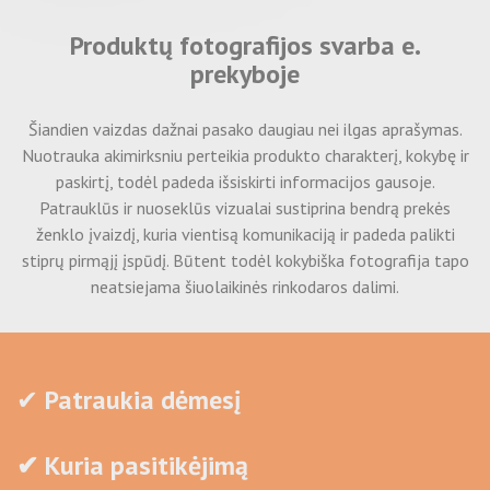
Dėžės paštomatams
Etikečių, lipdukų gamyba
Vokai siuntiniams
Doy-pack pastatomi maišeliai
Produktų fotografijos svarba e.
Kurjeriniai vokai
Juostelės maišelių uždarymui
prekyboje
Maišeliai su spauda
Pakavimo juostos
Kraustymosi dėžės
Plastikiniai indeliai užsukamu dangteliu
Kartoniniai vokai
Lipni pakavimo juosta
Šiandien vaizdas dažnai pasako daugiau nei ilgas aprašymas.
Dėžutės su spauda
Pakavimo medžiagos
Pakavimo popierius maisto gaminiams
Dėžės vyno buteliams
Nuotrauka akimirksniu perteikia produkto charakterį, kokybę ir
Pakavimo virvė
Silikonizuotas Kepimo popierius
Spalvoto popieriaus drožlės
paskirtį, todėl padeda išsiskirti informacijos gausoje.
Komercinė fotografija
Plastikiniai maišeliai
Polipropileninė (PP) rišimo juosta
Maistinė plėvelė
Patrauklūs ir nuoseklūs vizualai sustiprina bendrą prekės
Medžio drožlės
PP/PET juostos aparatas-įtempėjas
Neaustinės medžiagos maišeliai
ženklo įvaizdį, kuria vientisą komunikaciją ir padeda palikti
Popieriniai puodeliai su spauda
Lipnios etiketės
Pakavimo plėvelė
stiprų pirmąjį įspūdį. Būtent todėl kokybiška fotografija tapo
Sagtys PP/PET juostai užtvirtinti
Plastikiniai maišeliai su rankenėlėmis
Burbulinė pakavimo plėvelė
Lipnios etiketės rulonuose
neatsiejama šiuolaikinės rinkodaros dalimi.
Dovanų dėžutės
Pakavimo juostos laikiklis
Užspaudžiami maišeliai
Birios pakavimo granulės
Lipnios etiketės A4 lapuose
Dviejų dalių dovanų dėžutės
Dovanų maišeliai
Perdirbto popieriaus užpildas į dėžes
Apvalūs lipdukai
Prabangios dovanų dėžutės
Oro pagalvės
Įspėjamieji lipdukai
✔
Patraukia dėmesį
Siuntinių pakavimo įrankiai ir įranga
Dviejų dalių dovanų dėžutės su PVC langeliu
Pūstas polietilenas
Ekologiški vienkartiniai indeliai maistui
Skaidrus plastikas pakavimui
✔ Kuria pasitikėjimą