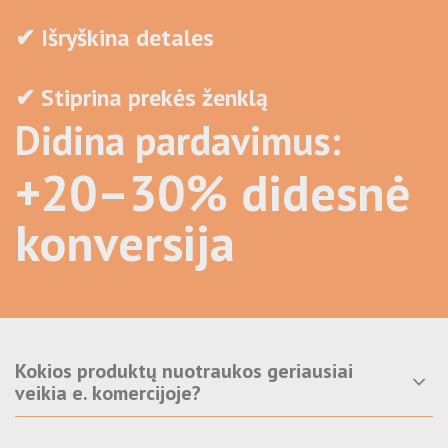
Vyniojamas pakavimo popierius
Ekologiški vienkartiniai užkandžių indeliai
Išparduodamos prekės
✔ Išryškina detales
Apsauginiai kartoniniai kampai
Ekologiški vienkartiniai indeliai maistui - Nukeliami
Ekologiški vienkartiniai dubenėliai
✔ Stiprina prekės ženklą
Ekologiški KRAFT indeliai maistui
Didina pardavimus:
Ekologiški KRAFT puodeliai
Mediniai stalo įrankiai
+20–30% didesnė
Ekologiški vienkartiniai indeliai desertams
konversija
Ekologiški vienkartiniai indeliai maistui -
Atverčiama
Bambukiniai iešmai
CPLA stalo įrankiai
Kokios produktų nuotraukos geriausiai
veikia e. komercijoje?