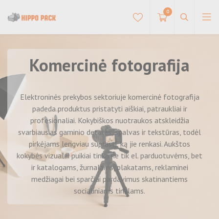
0
Komercinė fotografija
Kartoninės dėžės
Dviejų dalių dėžės
Šilkografinė spauda
Pakuotė maistui ir konditerijai
Elektroninės prekybos sektoriuje komercinė fotografija
Dėžės su langeliu
Tortų dėžutės
padeda produktus pristatyti aiškiai, patraukliai ir
Ofsetinė spauda
Popieriniai maišeliai
Magnetinės dėžės
profesionaliai. Kokybiškos nuotraukos atskleidžia
Padėkliukai tortams
Greito uždarymo dėžės
Popieriniai maišeliai medžiaginėmis rankenėlėmis
svarbiausias gaminio detales, spalvas ir tekstūras, todėl
Skaitmeninė spauda
Šilkinis pakavimo popierius
Surenkamos dėžės pyragams
pirkėjams lengviau suprasti, ką jie renkasi. Aukštos
Atverčiamos dėžės
Popieriniai maišeliai suktomis popierinėmis
Dėžės keksiukams
Spalvotas premium šilkinis pakavimo popierius
rankenėlėmis
kokybės vizualai puikiai tinka ne tik el. parduotuvėms, bet
Folijavimas
Pakuotė siuntoms
Dėžės buteliams
ir katalogams, žurnalams, plakatams, reklaminei
Dėžės saldainiams ir macarons sausainiams
Metalizuotas šilkinis pakavimo popierius
Popieriniai maišeliai plokščiomis popierinėmis
Dėžės pagalvėlės
Gofruoto kartono dėžės
medžiagai bei sparčiai pardavimus skatinantiems
rankenėlėmis
Maišelių gamyba
Maišai rūbams
Plastikiniai OPP maišeliai blokiniu dugnu
socialiniams tinklams.
Dėžės siuntoms
Popieriniai maišeliai maisto išsinešimui
Kraft maišeliai
Plastikiniai maišeliai drabužių pakavimui
Lipni pakavimo juosta su spauda
Medžiaginiai pirkinių maišeliai
Vokai su oro apsauga
Popieriniai maišeliai su langeliu
Šilkinio popieriaus maišai rūbams