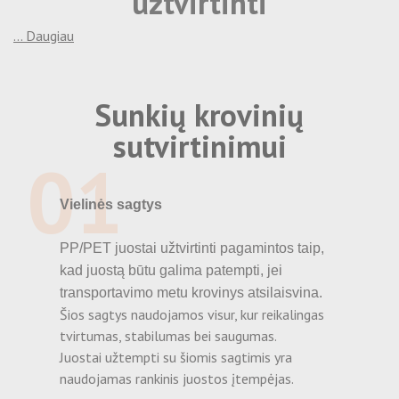
užtvirtinti
Folijavimas
Bambukiniai iešmai
... Daugiau
Maišelių gamyba
CPLA stalo įrankiai
Lipni pakavimo juosta su spauda
Sunkių krovinių
Etikečių, lipdukų gamyba
sutvirtinimui
01
Maišeliai su spauda
Vielinės sagtys
Dėžutės su spauda
PP/PET juostai užtvirtinti pagamintos taip,
Komercinė fotografija
kad juostą būtu galima patempti, jei
transportavimo metu krovinys atsilaisvina.
Popieriniai puodeliai su spauda
Šios sagtys naudojamos visur, kur reikalingas
tvirtumas, stabilumas bei saugumas.
Juostai užtempti su šiomis sagtimis yra
naudojamas rankinis juostos įtempėjas.