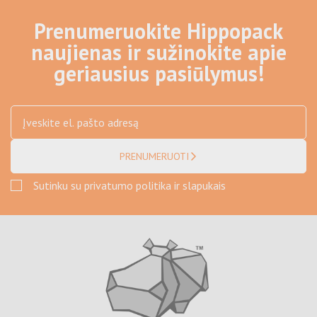
Prenumeruokite Hippopack
naujienas ir sužinokite apie
geriausius pasiūlymus!
PRENUMERUOTI
Sutinku su privatumo politika ir slapukais