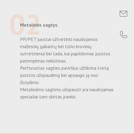
02
Metalinės sagtys
PP/PET juostai užtvirtinti naudojamos
mažesnių gabaritų bei tūrio krovinių
sutvirtinimui bei tada, kai papildomas juostos
patempimas nebūtinas.
Perforuotas sagties paviršius užtikrina tvirtą
juostos užspaudimą bei apsaugo ją nuo
išslydimo.
Metalinėms sagtims užspausti yra naudojamas
specialiai tam skirtas įrankis.