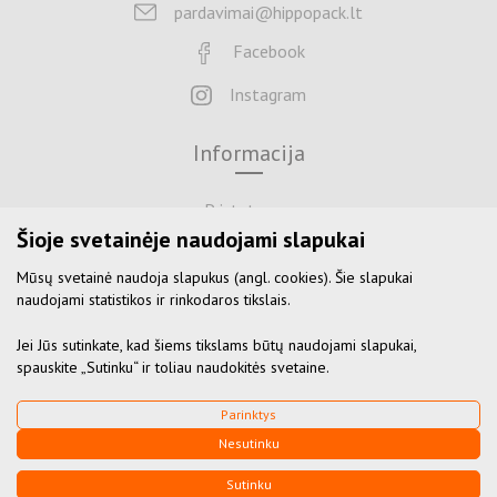
pardavimai@hippopack.lt
Facebook
Instagram
Informacija
Pristatymas
Šioje svetainėje naudojami slapukai
Apmokėjimas
Mūsų svetainė naudoja slapukus (angl. cookies). Šie slapukai
Grąžinimas
naudojami statistikos ir rinkodaros tikslais.
Naudojimosi sąlygos
Jei Jūs sutinkate, kad šiems tikslams būtų naudojami slapukai,
Privatumo politika
spauskite „Sutinku“ ir toliau naudokitės svetaine.
Parinktys
© 2026 Visos teisės saugomos
Nesutinku
Duomenų apsauga
Sutinku
Sukurta:
TEXUS