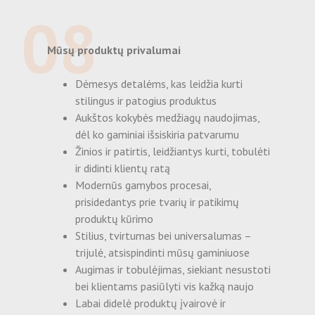
08
Mūsų produktų privalumai
Dėmesys detalėms, kas leidžia kurti
stilingus ir patogius produktus
Aukštos kokybės medžiagų naudojimas,
dėl ko gaminiai išsiskiria patvarumu
Žinios ir patirtis, leidžiantys kurti, tobulėti
ir didinti klientų ratą
Modernūs gamybos procesai,
prisidedantys prie tvarių ir patikimų
produktų kūrimo
Stilius, tvirtumas bei universalumas –
trijulė, atsispindinti mūsų gaminiuose
Augimas ir tobulėjimas, siekiant nesustoti
bei klientams pasiūlyti vis kažką naujo
Labai didelė produktų įvairovė ir