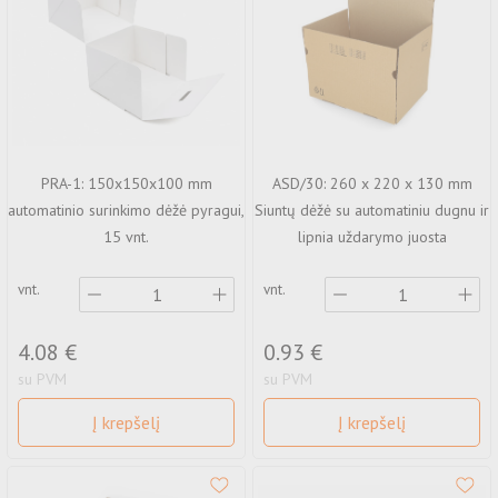
PRA-1: 150x150x100 mm
ASD/30: 260 x 220 x 130 mm
automatinio surinkimo dėžė pyragui,
Siuntų dėžė su automatiniu dugnu ir
15 vnt.
lipnia uždarymo juosta
vnt.
vnt.
4.08 €
0.93 €
su PVM
su PVM
Į krepšelį
Į krepšelį