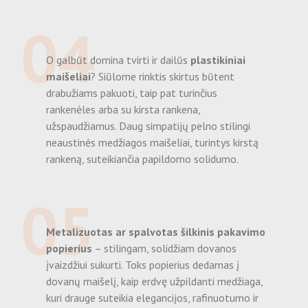
04
O galbūt domina tvirti ir dailūs
plastikiniai
maišeliai
? Siūlome rinktis skirtus būtent
drabužiams pakuoti, taip pat turinčius
rankenėles arba su kirsta rankena,
užspaudžiamus. Daug simpatijų pelno stilingi
neaustinės medžiagos maišeliai, turintys kirstą
rankeną, suteikiančia papildomo solidumo.
05
Metalizuotas ar spalvotas šilkinis pakavimo
popierius
– stilingam, solidžiam dovanos
įvaizdžiui sukurti. Toks popierius dedamas į
dovanų maišelį, kaip erdvę užpildanti medžiaga,
kuri drauge suteikia elegancijos, rafinuotumo ir