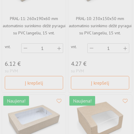
Vyniojamas pakavimo popierius
Išparduodamos prekės
Ekologiški vienkartiniai užkandžių indeliai
Išparduodamos prekės
Apsauginiai kartoniniai kampai
Ekologiški vienkartiniai indeliai maistui - Nukeliami
PRAL-11: 260x190x60 mm
PRAL-10: 230x150x50 mm
Ekologiški vienkartiniai dubenėliai
automatinio surinkimo dėžė pyragui
automatinio surinkimo dėžė pyragui
Ekologiški KRAFT indeliai maistui
su PVC langeliu, 15 vnt.
su PVC langeliu, 15 vnt.
Šilkografinė spauda
Ekologiški KRAFT puodeliai
vnt.
vnt.
Ofsetinė spauda
Mediniai stalo įrankiai
Ekologiški vienkartiniai indeliai desertams
Skaitmeninė spauda
6.12 €
4.27 €
Ekologiški vienkartiniai indeliai maistui -
su PVM
su PVM
Atverčiama
Folijavimas
Į krepšelį
Į krepšelį
Bambukiniai iešmai
Maišelių gamyba
CPLA stalo įrankiai
Naujiena!
Naujiena!
Lipni pakavimo juosta su spauda
Etikečių, lipdukų gamyba