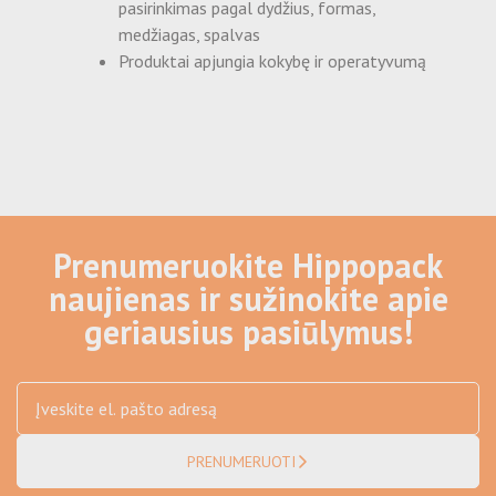
pasirinkimas pagal dydžius, formas,
medžiagas, spalvas
Produktai apjungia kokybę ir operatyvumą
Prenumeruokite Hippopack
naujienas ir sužinokite apie
geriausius pasiūlymus!
PRENUMERUOTI