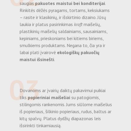
saugias
pakuotes maistui bei konditerijai
.
Rinkitės dėžės pyragams, tortams, keksiukams
– rasite ir klasikinių, ir išskirtinio dizaino. Jūsų
laukia ir platus pasirinkimas
kraft
maišelių,
plastikinių maišelių saldainiams, sausainiams,
kepiniams, prieskoniams bei kitiems biriems,
smulkiems produktams. Negana to, čia yra ir
labai plati įvairovė
ekologiškų pakuočių
maistui išsinešti
.
03
Dovanoms ar įvairių daiktų pakavimui puikiai
tiks
popieriniai maišeliai
su patogiomis,
stilingomis rankenomis. Jums siūlome maišelius
iš popieriaus, šilkinio popieriaus, rudus, baltus ar
kitų spalvų. Platus dydžių diapazonas leis
išsirinkti tinkamiausią.