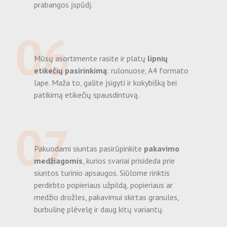
prabangos įspūdį.
06
Mūsų asortimente rasite ir platų
lipnių
etikečių pasirinkimą
: rulonuose, A4 formato
lape. Maža to, galite įsigyti ir kokybišką bei
patikimą etikečių spausdintuvą.
07
Pakuodami siuntas pasirūpinkite
pakavimo
medžiagomis
, kurios svariai prisideda prie
siuntos turinio apsaugos. Siūlome rinktis
perdirbto popieriaus užpildą, popieriaus ar
medžio drožles, pakavimui skirtas granules,
burbulinę plėvelę ir daug kitų variantų.