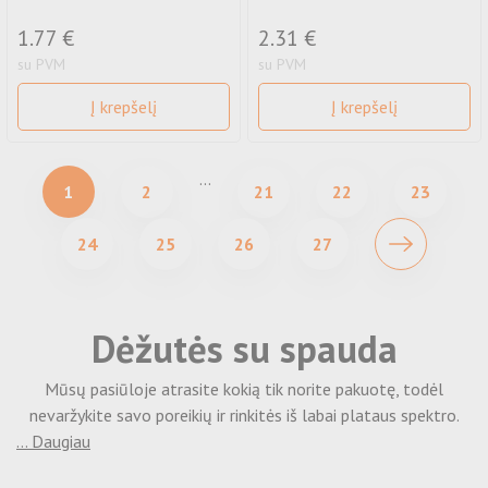
1.77 €
2.31 €
su PVM
su PVM
Į krepšelį
Į krepšelį
...
1
2
21
22
23
24
25
26
27
Dėžutės su spauda
Mūsų pasiūloje atrasite kokią tik norite pakuotę, todėl
nevaržykite savo poreikių ir rinkitės iš labai plataus spektro.
... Daugiau