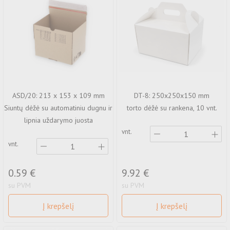
ASD/20: 213 x 153 x 109 mm
DT-8: 250x250x150 mm
Siuntų dėžė su automatiniu dugnu ir
torto dėžė su rankena, 10 vnt.
lipnia uždarymo juosta
vnt.
vnt.
0.59 €
9.92 €
su PVM
su PVM
Į krepšelį
Į krepšelį