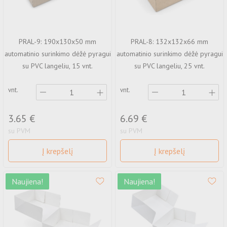
Maišeliai su spauda
Dėžutės su spauda
PRAL-9: 190x130x50 mm
PRAL-8: 132x132x66 mm
Komercinė fotografija
automatinio surinkimo dėžė pyragui
automatinio surinkimo dėžė pyragui
su PVC langeliu, 15 vnt.
su PVC langeliu, 25 vnt.
Popieriniai puodeliai su spauda
vnt.
vnt.
3.65 €
6.69 €
su PVM
su PVM
Į krepšelį
Į krepšelį
Naujiena!
Naujiena!