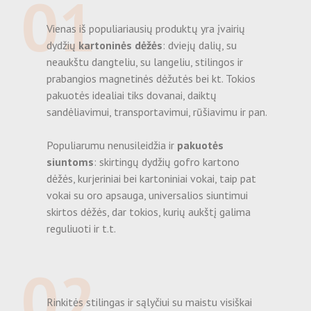
01
Vienas iš populiariausių produktų yra įvairių
dydžių
kartoninės dėžės
: dviejų dalių, su
neaukštu dangteliu, su langeliu, stilingos ir
prabangios magnetinės dėžutės bei kt. Tokios
pakuotės idealiai tiks dovanai, daiktų
sandėliavimui, transportavimui, rūšiavimu ir pan.
Populiarumu nenusileidžia ir
pakuotės
siuntoms
: skirtingų dydžių gofro kartono
dėžės, kurjeriniai bei kartoniniai vokai, taip pat
vokai su oro apsauga, universalios siuntimui
skirtos dėžės, dar tokios, kurių aukštį galima
reguliuoti ir t.t.
02
Rinkitės stilingas ir sąlyčiui su maistu visiškai