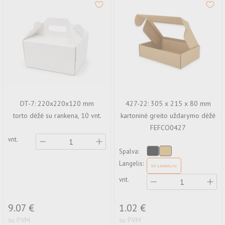
DT-7: 220x220x120 mm
427-22: 305 x 215 x 80 mm
torto dėžė su rankena, 10 vnt.
kartoninė greito uždarymo dėžė
FEFCO0427
vnt.
Spalva:
Langelis:
SU LANGELIU
vnt.
9.07 €
1.02 €
su PVM
su PVM