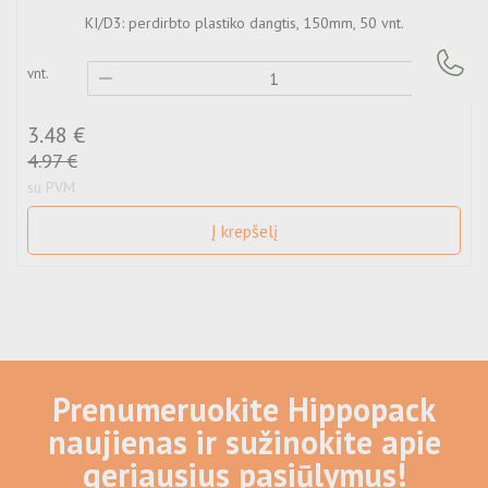
KI/D3: perdirbto plastiko dangtis, 150mm, 50 vnt.
vnt.
3.48 €
v
4.97 €
su PVM
Į krepšelį
Prenumeruokite Hippopack
naujienas ir sužinokite apie
geriausius pasiūlymus!