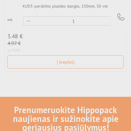
KI/D3: perdirbto plastiko dangtis, 150mm, 50 vnt.
vnt.
3.48 €
v
4.97 €
su PVM
Į krepšelį
Prenumeruokite Hippopack
naujienas ir sužinokite apie
geriausius pasiūlymus!