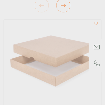
Maišeliai su spauda
Dėžutės su spauda
Komercinė fotografija
Popieriniai puodeliai su spauda