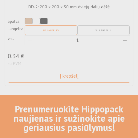
DD-2: 200 x 200 x 30 mm dviejų dalių dėžė
K
Spalva:
v
Langelis:
BE LANGELIO
SU LANGELIU
vnt.
0.34 €
su PVM
Į krepšelį
Prenumeruokite Hippopack
naujienas ir sužinokite apie
geriausius pasiūlymus!