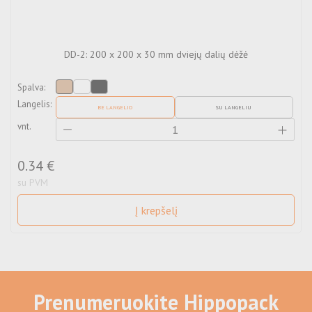
DD-2: 200 x 200 x 30 mm dviejų dalių dėžė
Spalva:
v
Langelis:
BE LANGELIO
SU LANGELIU
vnt.
0.34 €
su PVM
Į krepšelį
Prenumeruokite Hippopack