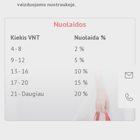
vaizduojamo nuotraukoje.
Nuolaidos
Kiekis VNT
Nuolaida %
4 - 8
2 %
9 - 12
5 %
13 - 16
10 %
17 - 20
15 %
21 - Daugiau
20 %