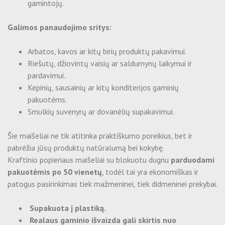
gamintojų.
Maišeliai su spauda
Galimos panaudojimo sritys:
Dėžutės su spauda
Arbatos, kavos ar kitų birių produktų pakavimui.
Komercinė fotografija
Riešutų, džiovintų vaisių ar saldumynų laikymui ir
pardavimui.
Popieriniai puodeliai su spauda
Kepinių, sausainių ar kitų konditerijos gaminių
pakuotėms.
Smulkių suvenyrų ar dovanėlių supakavimui.
Šie maišeliai ne tik atitinka praktiškumo poreikius, bet ir
pabrėžia jūsų produktų natūralumą bei kokybę.
Kraftinio popieriaus maišeliai su blokuotu dugnu
parduodami
pakuotėmis po 50 vienetų
, todėl tai yra ekonomiškas ir
patogus pasirinkimas tiek mažmeninei, tiek didmeninei prekybai.
Supakuota į plastiką.
Realaus gaminio išvaizda gali skirtis nuo