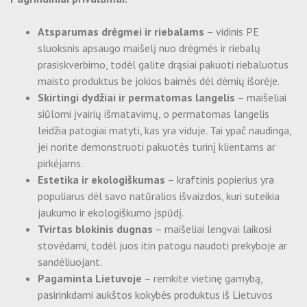
Vyniojamas pakavimo popierius
Ekologiški vienkartiniai užkandžių indeliai
Išparduodamos prekės
Dovanų maišeliai
Apsauginiai kartoniniai kampai
Ekologiški vienkartiniai indeliai maistui - Nukeliami
Atsparumas drėgmei ir riebalams
– vidinis PE
sluoksnis apsaugo maišelį nuo drėgmės ir riebalų
Siuntinių pakavimo įrankiai ir įranga
Ekologiški vienkartiniai dubenėliai
prasiskverbimo, todėl galite drąsiai pakuoti riebaluotus
Ekologiški KRAFT indeliai maistui
Šilkografinė spauda
Ekologiški vienkartiniai indeliai maistui
maisto produktus be jokios baimės dėl dėmių išorėje.
Ekologiški KRAFT puodeliai
Skirtingi dydžiai ir permatomas langelis
– maišeliai
Ofsetinė spauda
Išparduodamos prekės
siūlomi įvairių išmatavimų, o permatomas langelis
Mediniai stalo įrankiai
leidžia patogiai matyti, kas yra viduje. Tai ypač naudinga,
Ekologiški vienkartiniai indeliai desertams
Skaitmeninė spauda
jei norite demonstruoti pakuotės turinį klientams ar
Ekologiški vienkartiniai indeliai maistui -
pirkėjams.
Atverčiama
Folijavimas
Estetika ir ekologiškumas
– kraftinis popierius yra
Bambukiniai iešmai
populiarus dėl savo natūralios išvaizdos, kuri suteikia
Maišelių gamyba
jaukumo ir ekologiškumo įspūdį.
CPLA stalo įrankiai
Tvirtas blokinis dugnas
– maišeliai lengvai laikosi
Lipni pakavimo juosta su spauda
stovėdami, todėl juos itin patogu naudoti prekyboje ar
sandėliuojant.
Etikečių, lipdukų gamyba
Pagaminta Lietuvoje
– remkite vietinę gamybą,
pasirinkdami aukštos kokybės produktus iš Lietuvos