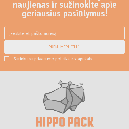
naujienas ir sužinokite apie
geriausius pasiūlymus!
PRENUMERUOTI
Sutinku su privatumo politika ir slapukais