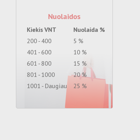
Nuolaidos
Kiekis VNT
Nuolaida %
200 - 400
5 %
401 - 600
10 %
601 - 800
15 %
801 - 1000
20 %
1001 - Daugiau
25 %