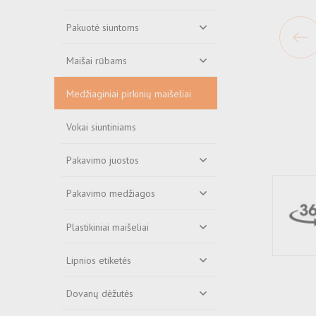
Pakuotė siuntoms
Maišai rūbams
Medžiaginiai pirkinių maišeliai
Vokai siuntiniams
Pakavimo juostos
Pakavimo medžiagos
Plastikiniai maišeliai
Lipnios etiketės
Dovanų dėžutės