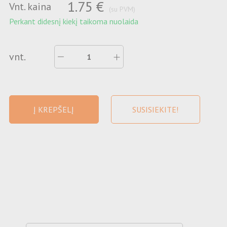
1.75 €
Vnt. kaina
(su PVM)
Perkant didesnį kiekį taikoma nuolaida
vnt.
Į KREPŠELĮ
SUSISIEKITE!