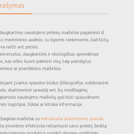
rašymas
daugkartinio naudojimo pirkinių maišeliai pagaminti iš
o medvilninio audinio, su ilgomis rankenomis, kad būtų
va nešti ant peties.
universalus, daugkartinis ir ekologiškas sprendimas
s, kas ieško kuom pakeisti visų taip pamėgtus
erinius ar plastikinius maišelius.
ojant įvairius spaudos būdus (šilkografija, sublimacinė
da, skaitmeninė spauda) ant šių medžiaginių
kartinio naudojimo maišelių gali būti spausdinami
ės logotipai, šūkiai ar kitokia informacija.
iaginiai maišeliai su
individualia skaitmenine spauda
žia įmonėms efektyviai reklamuoti savo prekinį ženklą
arduodamam produktui suteikti daugiau pridėtinės