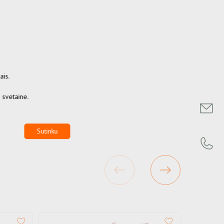
ais.
s svetaine.
Sutinku
Išpardav