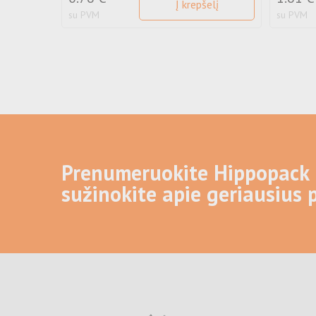
Į krepšelį
su PVM
su PVM
Prenumeruokite Hippopack 
sužinokite apie geriausius 