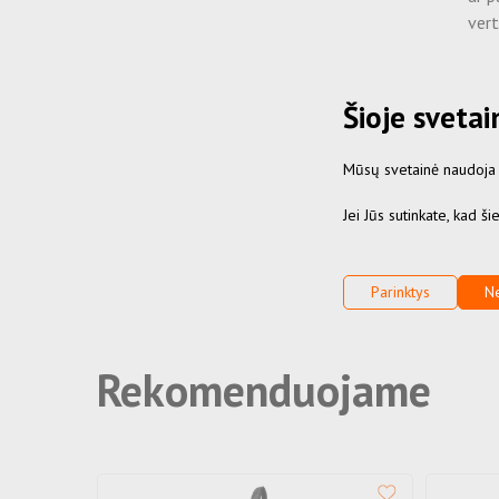
vert
* S
su k
Šioje sveta
nusi
Mūsų svetainė naudoja sl
* R
vai
Jei Jūs sutinkate, kad š
Parinktys
Ne
Rekomenduojame