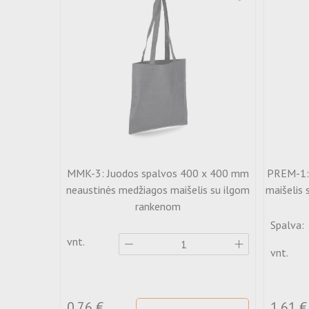
MMK-3: Juodos spalvos 400 x 400 mm
PREM-1: 
neaustinės medžiagos maišelis su ilgom
maišelis 
rankenom
Spalva:
vnt.
vnt.
0.76 €
1.61 €