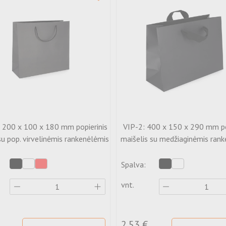
200 x 100 x 180 mm popierinis
VIP-2: 400 x 150 x 290 mm po
su pop. virvelinėmis rankenėlėmis
maišelis su medžiaginėmis ran
Spalva:
vnt.
2.53 €