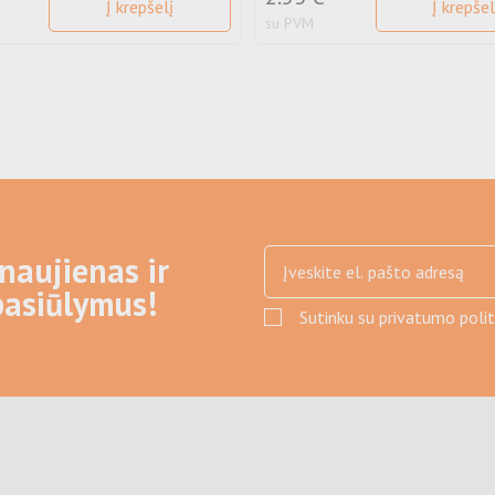
Į krepšelį
Į krepšel
su PVM
naujienas ir
pasiūlymus!
Sutinku su privatumo politi