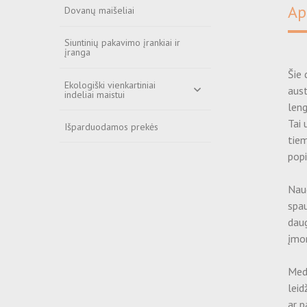
Ap
Dovanų maišeliai
Siuntinių pakavimo įrankiai ir
įranga
Šie 
Ekologiški vienkartiniai
aust
indeliai maistui
leng
Tai 
Išparduodamos prekės
tiem
popi
Naud
spau
daug
įmon
Medž
leid
ar p