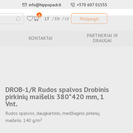
info@hippopack.lt
+370 607 01555
0
Prisijungti
LT
EN
LV
PARTNERIAI IR
KONTAKTAI
DRAUGAI
DROB-1/R Rudos spalvos Drobinis
pirkinių maišelis 380*420 mm, 1
Vnt.
Rudos spalvos, daugkartinis, medžiaginis pirkinių
maišelis. 140 g/m²