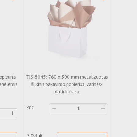
pierinis
TIS-8045: 760 x 500 mm metalizuotas
CUBA-2: 4
kenėlėmis
šilkinis pakavimo popierius, varinės-
maišelis 
platininės sp.
Spalva:
vnt.
vnt.
1.72 €
7.94 €
2.46 €