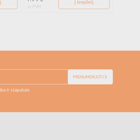
į
Į krepšelį
su PVM
su PVM
PRENUMERUOTI
ka ir slapukais