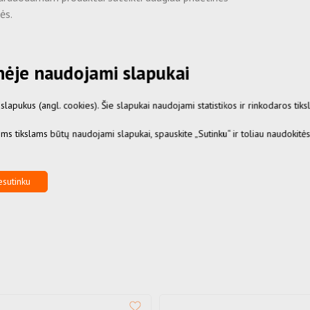
ės.
kalbiant maišelius automatinėje skalbimo mašinoje
itais rūbais, ant maišelio esantys logotipai gali
inėje naudojami slapukai
plauti ar kitaip sugadinti skalbinius.
apukus (angl. cookies). Šie slapukai naudojami statistikos ir rinkodaros tiksl
ealaus gaminio išvaizda gali skirtis nuo
zduojamo nuotraukoje.
iems tikslams būtų naudojami slapukai, spauskite „Sutinku“ ir toliau naudokitė
sutinku