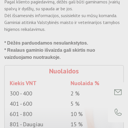
Vyniojamas pakavimo popierius
Pagal kliento pagiedavimą, dėžės gali būti gaminamos įvairių
Ekologiški vienkartiniai užkandžių indeliai
Išparduodamos prekės
Dovanų maišeliai
spalvų ir dydžių, su spauda ar be jos.
Apsauginiai kartoniniai kampai
Ekologiški vienkartiniai indeliai maistui - Nukeliami
Dėl išsamesnės informacijos, susisiekite
su mūsų komanda.
Siuntinių pakavimo įrankiai ir įranga
Ekologiški vienkartiniai dubenėliai
Gaminiai atitinka Valstybinės maisto ir veterinarijos tarnybos
higienos reikalavimus.
Ekologiški KRAFT indeliai maistui
Šilkografinė spauda
Ekologiški vienkartiniai indeliai maistui
Ekologiški KRAFT puodeliai
* Dėžės parduodamos nesulankstytos.
Ofsetinė spauda
Išparduodamos prekės
Mediniai stalo įrankiai
* Realaus gaminio išvaizda gali skirtis nuo
Ekologiški vienkartiniai indeliai desertams
vaizduojamo nuotraukoje.
Skaitmeninė spauda
Ekologiški vienkartiniai indeliai maistui -
Nuolaidos
Atverčiama
Folijavimas
Bambukiniai iešmai
Kiekis VNT
Nuolaida %
Maišelių gamyba
CPLA stalo įrankiai
300 - 400
2 %
Lipni pakavimo juosta su spauda
401 - 600
5 %
601 - 800
10 %
Etikečių, lipdukų gamyba
801 - Daugiau
15 %