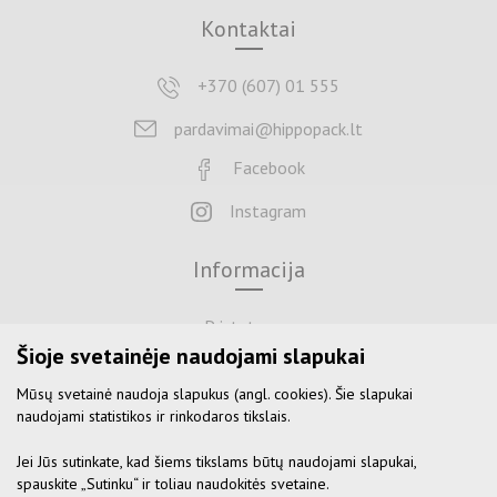
Kontaktai
+370 (607) 01 555
pardavimai@hippopack.lt
Facebook
Instagram
Informacija
Pristatymas
Šioje svetainėje naudojami slapukai
Apmokėjimas
Mūsų svetainė naudoja slapukus (angl. cookies). Šie slapukai
Grąžinimas
naudojami statistikos ir rinkodaros tikslais.
Naudojimosi sąlygos
Jei Jūs sutinkate, kad šiems tikslams būtų naudojami slapukai,
Privatumo politika
spauskite „Sutinku“ ir toliau naudokitės svetaine.