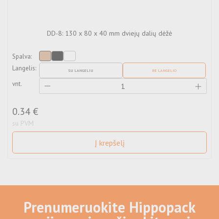
DD-8: 130 x 80 x 40 mm dviejų dalių dėžė
Spalva:
Langelis:
v
SU LANGELIU
BE LANGELIO
vnt.
0.34 €
su PVM
Į krepšelį
Prenumeruokite Hippopack