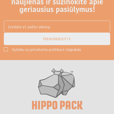
naujienas ir sužinokite apie
geriausius pasiūlymus!
PRENUMERUOTI
Sutinku su privatumo politika ir slapukais