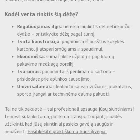
Ekologiški vienkartiniai indeliai desertams
Skaitmeninė spauda
Ekologiški vienkartiniai indeliai maistui -
Kodėl verta rinktis šią dėžę?
Atverčiama
Folijavimas
Reguliuojamas ilgis:
nereikia jaudintis dėl netinkančio
Bambukiniai iešmai
dydžio – pritaikykite dėžę pagal turinį.
Maišelių gamyba
CPLA stalo įrankiai
Tvirta konstrukcija:
pagaminta iš aukštos kokybės
kartono, ji atspari smūgiams ir spaudimui.
Lipni pakavimo juosta su spauda
Ekonomiška:
sumažinkite užpildų ir papildomų
pakavimo medžiagų poreikį.
Etikečių, lipdukų gamyba
Tvarumas:
pagaminta iš perdirbamo kartono –
prisidedate prie aplinkos tausojimo.
Maišeliai su spauda
Universalumas:
idealiai tinka vamzdžiams, plakatams,
sporto įrangai ar techninėms dalims pakuoti.
Dėžutės su spauda
Tai ne tik pakuotė – tai profesionali apsauga jūsų siuntiniams!
Komercinė fotografija
Lengvai sulankstoma, patikima transportuojant, ji padės
užtikrinti, kad jūsų siuntiniai pasieks gavėją saugūs ir
Popieriniai puodeliai su spauda
nepažeisti.
Pasitikėkite praktiškumu, kuris įkvepia!