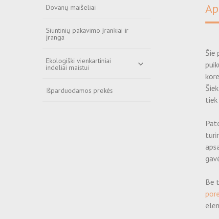
Ap
Dovanų maišeliai
Siuntinių pakavimo įrankiai ir
įranga
Šie 
Ekologiški vienkartiniai
puik
indeliai maistui
kore
Šiek
Išparduodamos prekės
tiek
Pato
turi
apsa
gavė
Be t
pore
elem