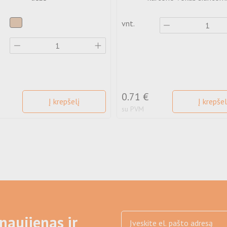
vnt.
0.71 €
Į krepšelį
Į krepšel
su PVM
naujienas ir