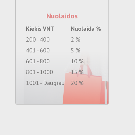
Nuolaidos
Kiekis VNT
Nuolaida %
200 - 400
2 %
401 - 600
5 %
601 - 800
10 %
801 - 1000
15 %
1001 - Daugiau
20 %