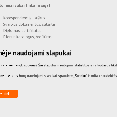
oniniai vokai tinkami siųsti:
Korespondenciją, laiškus
Svarbius dokumentus, sutartis
Diplomus, sertifikatus
Plonus katalogus, brošiūras
Kitus plokščius popierinius gaminius
inėje naudojami slapukai
uoto kartono vokai – tai patikimas pasirinkimas
ienei korespondencijai, kuri neabejotinai atrodys
apukus (angl. cookies). Šie slapukai naudojami statistikos ir rinkodaros tiksl
kingai ir profesionaliai.
iems tikslams būtų naudojami slapukai, spauskite „Sutinku“ ir toliau naudokitė
ealaus produkto išvaizda gali skirtis nuo
aizduoto paveikslėlyje.
sutinku