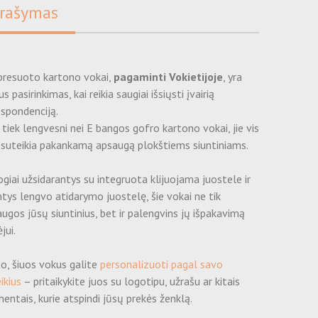
rašymas
presuoto kartono vokai,
pagaminti Vokietijoje
, yra
us pasirinkimas, kai reikia saugiai išsiųsti įvairią
spondenciją.
 tiek lengvesni nei E bangos gofro kartono vokai, jie vis
 suteikia pakankamą apsaugą plokštiems siuntiniams.
giai užsidarantys su integruota klijuojama juostele ir
ntys lengvo atidarymo juostelę, šie vokai ne tik
ugos jūsų siuntinius, bet ir palengvins jų išpakavimą
jui.
o, šiuos vokus galite
personalizuoti pagal savo
ikius
– pritaikykite juos su logotipu, užrašu ar kitais
entais, kurie atspindi jūsų prekės ženklą.