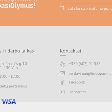
pasiūlymus!
Sutinku su privatumo politi
 ir darbo laikas
Kontaktai
Šimkūnaitės g. 10
+370 (607) 01 555
04130 Vilnius
pardavimai@hippopack.lt
 8:00 - 17:00
Facebook
pietų pertraukos
Instagram