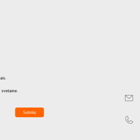
ais.
s svetaine.
Sutinku