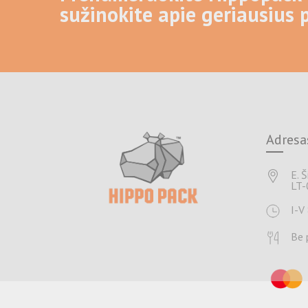
sužinokite apie geriausius 
Adresas
E. 
LT-
I-V
Be 