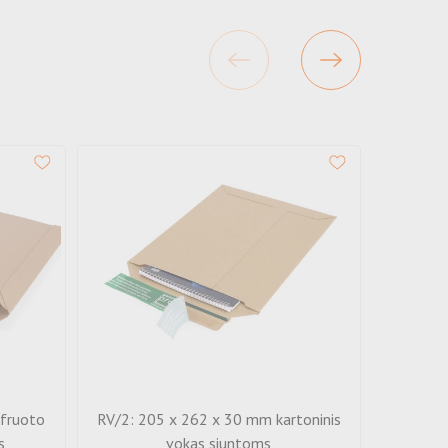
fruoto
RV/2: 205 x 262 x 30 mm kartoninis
427-9: 1
s
vokas siuntoms
greito