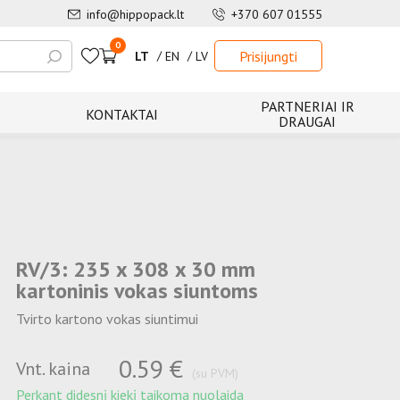
info@hippopack.lt
+370 607 01555
0
Prisijungti
LT
EN
LV
PARTNERIAI IR
KONTAKTAI
DRAUGAI
RV/3: 235 x 308 x 30 mm
kartoninis vokas siuntoms
Tvirto kartono vokas siuntimui
0.59 €
Vnt. kaina
(su PVM)
Perkant didesnį kiekį taikoma nuolaida