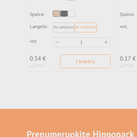
Spalva:
Spalva:
Langelis:
vnt.
SU LANGELIU
BE LANGELIO
vnt.
0.34 €
0.17 €
Į krepšelį
su PVM
su PVM
Prenumeruokite Hippopack 