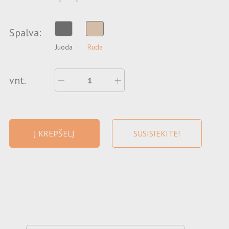
Spalva:
Juoda
Ruda
vnt.
Į KREPŠELĮ
SUSISIEKITE!